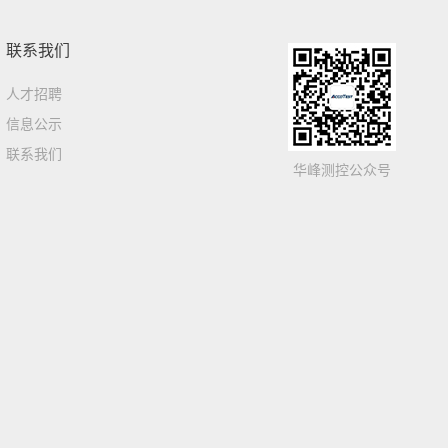
联系我们
人才招聘
信息公示
联系我们
华峰测控公众号