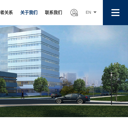
者关系
关于我们
联系我们
EN