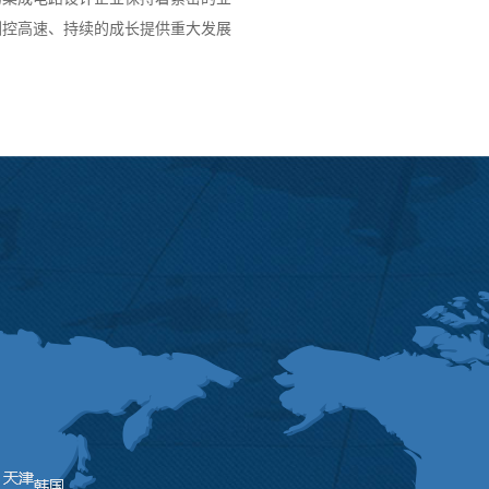
测控高速、持续的成长提供重大发展