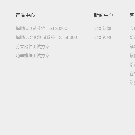
产品中心
新闻中心
客
模拟IC测试系统—STS8200
公司新闻
应
模拟/混合IC测试系统—STS8300
公司视频
培
分立器件测试方案
解
功率模块测试方案
软
培
在
常