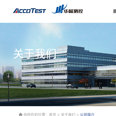
关于我们
你所在的位置：
首页
关于我们
公司简介