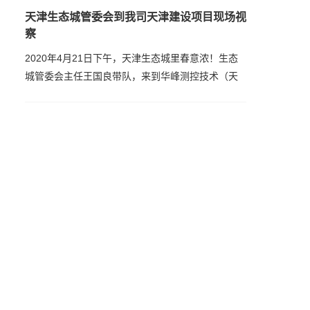
天津生态城管委会到我司天津建设项目现场视
察
2020年4月21日下午，天津生态城里春意浓！生态
城管委会主任王国良带队，来到华峰测控技术（天
津）有限责任公司集成电路先进测试设备产业化基
地建设项目现场走访调研。