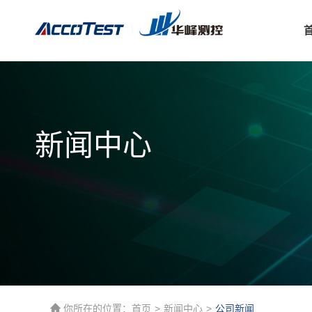
新闻中心
你所在的位置：
首页
新闻中心
公司新闻