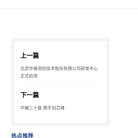
上一篇
北京华峰测控技术股份有限公司研发中心
正式启用
下一篇
华耀三十载 携手创芯峰
热点推荐