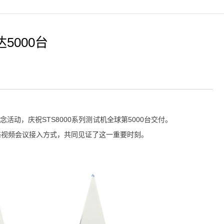
5000台
纪念活动，庆祝STS8000系列测试机全球第5000台交付。
络视频
会议接入方式，共同见证了这一重要时刻。