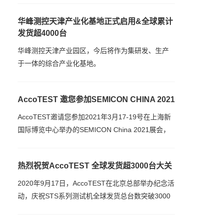
华峰测控天津产业化基地正式启用&全球累计
发货超4000台
华峰测控天津产业园区，今后将作为集研发、生产
于一体的综合产业化基地。
AccoTEST 邀您参加SEMICON CHINA 2021
AccoTEST邀请您参加2021年3月17-19号在上海新
国际博览中心举办的SEMICON China 2021展会，
我们的展位位于N4馆N4151 。
热烈祝贺AccoTEST 全球发货超3000台大关
2020年9月17日，AccoTEST在北京总部举办纪念活
动，庆祝STS系列测试机全球发货总台数突破3000
台，浮动源FOVI单板累计发货超过10000块。