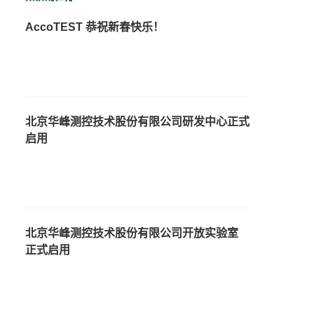
AccoTEST 恭祝新春快乐！
北京华峰测控技术股份有限公司研发中心正式
启用
北京华峰测控技术股份有限公司开放实验室
正式启用