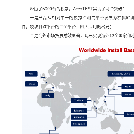
经历了5000台的积累，AccoTEST实现了两个突破：
一是产品从相对单一的模拟IC测试平台发展为模拟IC
件，模块测试平台的二个平台，四大应用的格局；
二是海外市场拓展成效显著，现已实现海外12个国家和